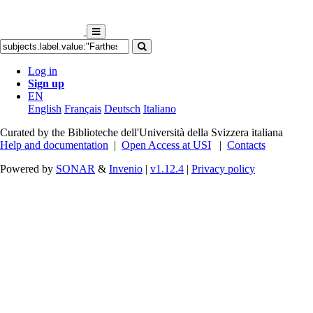
Log in
Sign up
EN
English
Français
Deutsch
Italiano
Curated by the Biblioteche dell'Università della Svizzera italiana
Help and documentation
|
Open Access at USI
|
Contacts
Powered by
SONAR
&
Invenio
|
v1.12.4
|
Privacy policy