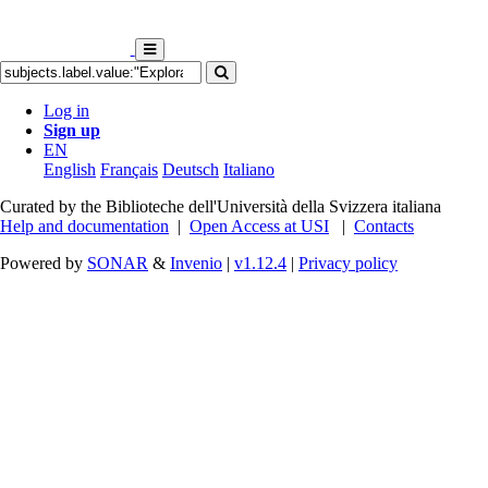
Log in
Sign up
EN
English
Français
Deutsch
Italiano
Curated by the Biblioteche dell'Università della Svizzera italiana
Help and documentation
|
Open Access at USI
|
Contacts
Powered by
SONAR
&
Invenio
|
v1.12.4
|
Privacy policy