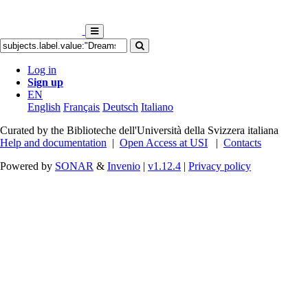
Log in
Sign up
EN
English
Français
Deutsch
Italiano
Curated by the Biblioteche dell'Università della Svizzera italiana
Help and documentation
|
Open Access at USI
|
Contacts
Powered by
SONAR
&
Invenio
|
v1.12.4
|
Privacy policy