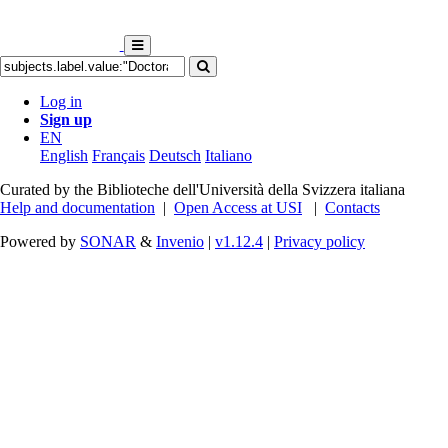
Log in
Sign up
EN
English
Français
Deutsch
Italiano
Curated by the Biblioteche dell'Università della Svizzera italiana
Help and documentation
|
Open Access at USI
|
Contacts
Powered by
SONAR
&
Invenio
|
v1.12.4
|
Privacy policy