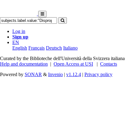
Log in
Sign up
EN
English
Français
Deutsch
Italiano
Curated by the Biblioteche dell'Università della Svizzera italiana
Help and documentation
|
Open Access at USI
|
Contacts
Powered by
SONAR
&
Invenio
|
v1.12.4
|
Privacy policy