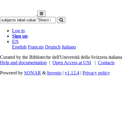
Log in
Sign up
EN
English
Français
Deutsch
Italiano
Curated by the Biblioteche dell'Università della Svizzera italiana
Help and documentation
|
Open Access at USI
|
Contacts
Powered by
SONAR
&
Invenio
|
v1.12.4
|
Privacy policy