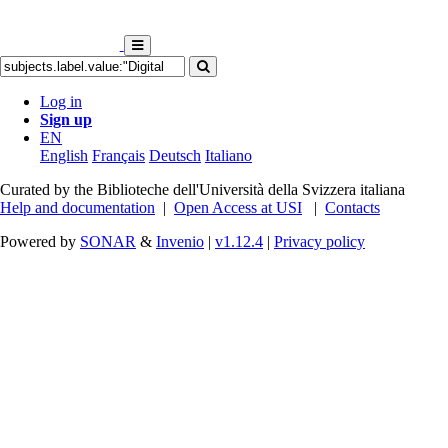
Log in
Sign up
EN
English
Français
Deutsch
Italiano
Curated by the Biblioteche dell'Università della Svizzera italiana
Help and documentation
|
Open Access at USI
|
Contacts
Powered by
SONAR
&
Invenio
|
v1.12.4
|
Privacy policy