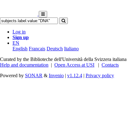
Log in
Sign up
EN
English
Français
Deutsch
Italiano
Curated by the Biblioteche dell'Università della Svizzera italiana
Help and documentation
|
Open Access at USI
|
Contacts
Powered by
SONAR
&
Invenio
|
v1.12.4
|
Privacy policy