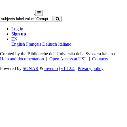
Log in
Sign up
EN
English
Français
Deutsch
Italiano
Curated by the Biblioteche dell'Università della Svizzera italiana
Help and documentation
|
Open Access at USI
|
Contacts
Powered by
SONAR
&
Invenio
|
v1.12.4
|
Privacy policy