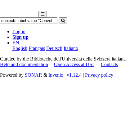
Log in
Sign up
EN
English
Français
Deutsch
Italiano
Curated by the Biblioteche dell'Università della Svizzera italiana
Help and documentation
|
Open Access at USI
|
Contacts
Powered by
SONAR
&
Invenio
|
v1.12.4
|
Privacy policy