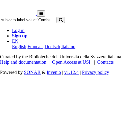
Log in
Sign up
EN
English
Français
Deutsch
Italiano
Curated by the Biblioteche dell'Università della Svizzera italiana
Help and documentation
|
Open Access at USI
|
Contacts
Powered by
SONAR
&
Invenio
|
v1.12.4
|
Privacy policy