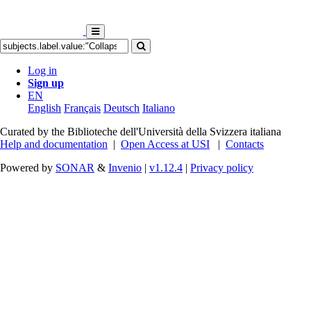
Log in
Sign up
EN
English
Français
Deutsch
Italiano
Curated by the Biblioteche dell'Università della Svizzera italiana
Help and documentation
|
Open Access at USI
|
Contacts
Powered by
SONAR
&
Invenio
|
v1.12.4
|
Privacy policy