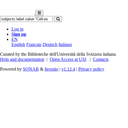
Log in
Sign up
EN
English
Français
Deutsch
Italiano
Curated by the Biblioteche dell'Università della Svizzera italiana
Help and documentation
|
Open Access at USI
|
Contacts
Powered by
SONAR
&
Invenio
|
v1.12.4
|
Privacy policy