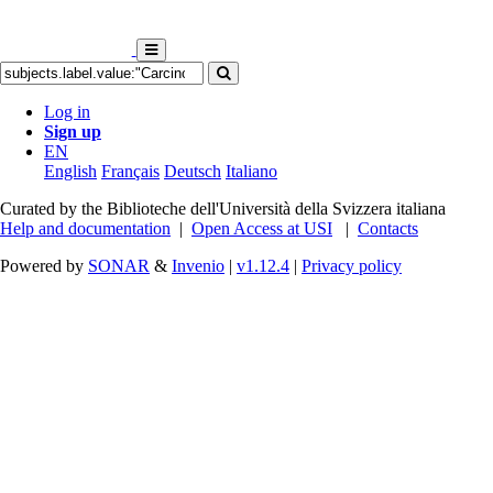
Log in
Sign up
EN
English
Français
Deutsch
Italiano
Curated by the Biblioteche dell'Università della Svizzera italiana
Help and documentation
|
Open Access at USI
|
Contacts
Powered by
SONAR
&
Invenio
|
v1.12.4
|
Privacy policy