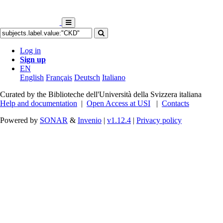
Log in
Sign up
EN
English
Français
Deutsch
Italiano
Curated by the Biblioteche dell'Università della Svizzera italiana
Help and documentation
|
Open Access at USI
|
Contacts
Powered by
SONAR
&
Invenio
|
v1.12.4
|
Privacy policy