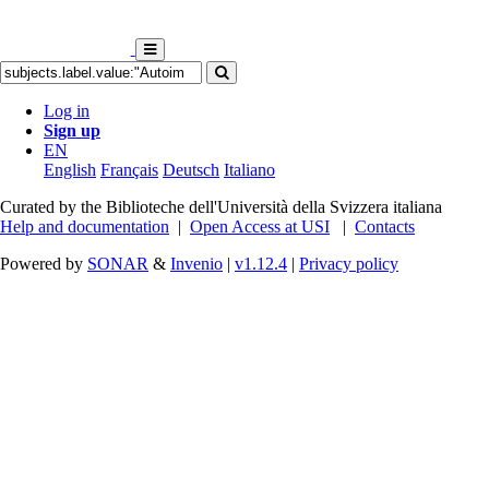
Log in
Sign up
EN
English
Français
Deutsch
Italiano
Curated by the Biblioteche dell'Università della Svizzera italiana
Help and documentation
|
Open Access at USI
|
Contacts
Powered by
SONAR
&
Invenio
|
v1.12.4
|
Privacy policy