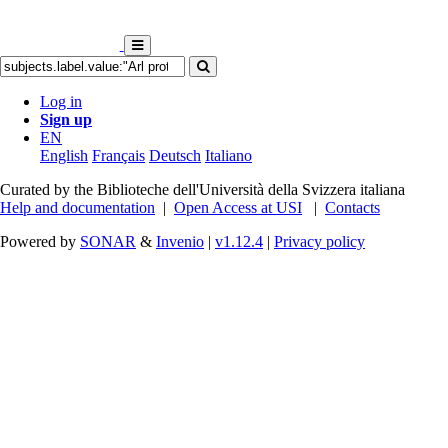
Log in
Sign up
EN
English
Français
Deutsch
Italiano
Curated by the Biblioteche dell'Università della Svizzera italiana
Help and documentation
|
Open Access at USI
|
Contacts
Powered by
SONAR
&
Invenio
|
v1.12.4
|
Privacy policy