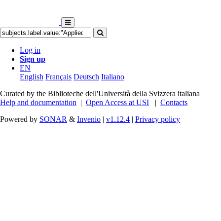
Log in
Sign up
EN
English
Français
Deutsch
Italiano
Curated by the Biblioteche dell'Università della Svizzera italiana
Help and documentation
|
Open Access at USI
|
Contacts
Powered by
SONAR
&
Invenio
|
v1.12.4
|
Privacy policy