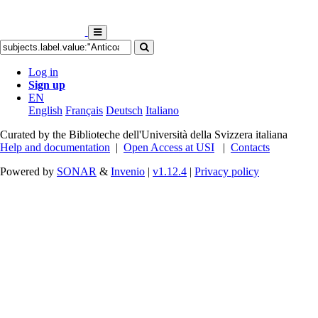
Log in
Sign up
EN
English
Français
Deutsch
Italiano
Curated by the Biblioteche dell'Università della Svizzera italiana
Help and documentation
|
Open Access at USI
|
Contacts
Powered by
SONAR
&
Invenio
|
v1.12.4
|
Privacy policy