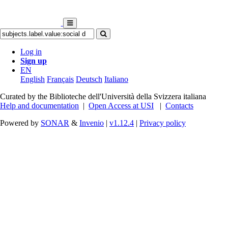
Log in
Sign up
EN
English
Français
Deutsch
Italiano
Curated by the Biblioteche dell'Università della Svizzera italiana
Help and documentation
|
Open Access at USI
|
Contacts
Powered by
SONAR
&
Invenio
|
v1.12.4
|
Privacy policy