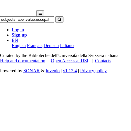
Log in
Sign up
EN
English
Français
Deutsch
Italiano
Curated by the Biblioteche dell'Università della Svizzera italiana
Help and documentation
|
Open Access at USI
|
Contacts
Powered by
SONAR
&
Invenio
|
v1.12.4
|
Privacy policy