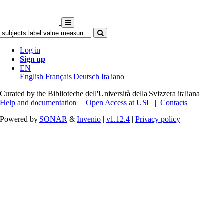
Log in
Sign up
EN
English
Français
Deutsch
Italiano
Curated by the Biblioteche dell'Università della Svizzera italiana
Help and documentation
|
Open Access at USI
|
Contacts
Powered by
SONAR
&
Invenio
|
v1.12.4
|
Privacy policy