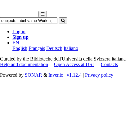
Log in
Sign up
EN
English
Français
Deutsch
Italiano
Curated by the Biblioteche dell'Università della Svizzera italiana
Help and documentation
|
Open Access at USI
|
Contacts
Powered by
SONAR
&
Invenio
|
v1.12.4
|
Privacy policy