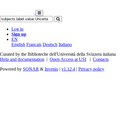
Log in
Sign up
EN
English
Français
Deutsch
Italiano
Curated by the Biblioteche dell'Università della Svizzera italiana
Help and documentation
|
Open Access at USI
|
Contacts
Powered by
SONAR
&
Invenio
|
v1.12.4
|
Privacy policy