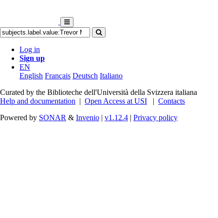
Log in
Sign up
EN
English
Français
Deutsch
Italiano
Curated by the Biblioteche dell'Università della Svizzera italiana
Help and documentation
|
Open Access at USI
|
Contacts
Powered by
SONAR
&
Invenio
|
v1.12.4
|
Privacy policy