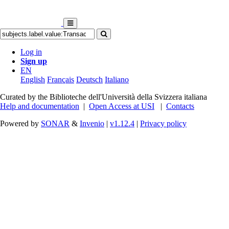
Log in
Sign up
EN
English
Français
Deutsch
Italiano
Curated by the Biblioteche dell'Università della Svizzera italiana
Help and documentation
|
Open Access at USI
|
Contacts
Powered by
SONAR
&
Invenio
|
v1.12.4
|
Privacy policy