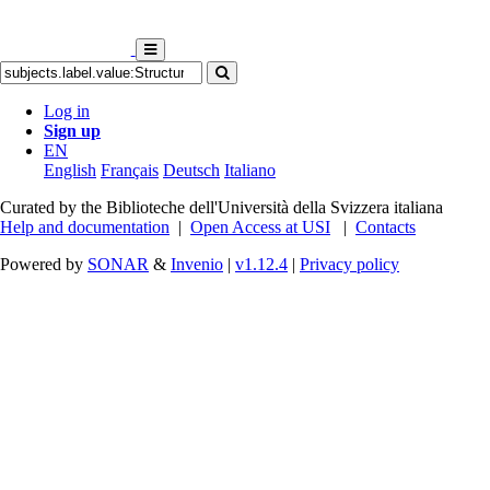
Log in
Sign up
EN
English
Français
Deutsch
Italiano
Curated by the Biblioteche dell'Università della Svizzera italiana
Help and documentation
|
Open Access at USI
|
Contacts
Powered by
SONAR
&
Invenio
|
v1.12.4
|
Privacy policy