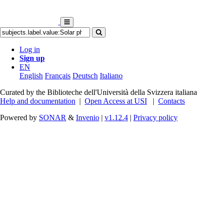
Log in
Sign up
EN
English
Français
Deutsch
Italiano
Curated by the Biblioteche dell'Università della Svizzera italiana
Help and documentation
|
Open Access at USI
|
Contacts
Powered by
SONAR
&
Invenio
|
v1.12.4
|
Privacy policy