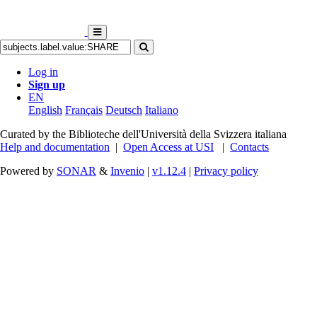
Log in
Sign up
EN
English
Français
Deutsch
Italiano
Curated by the Biblioteche dell'Università della Svizzera italiana
Help and documentation
|
Open Access at USI
|
Contacts
Powered by
SONAR
&
Invenio
|
v1.12.4
|
Privacy policy