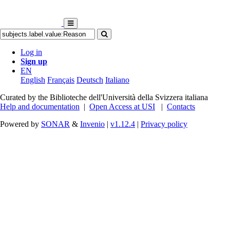
Log in
Sign up
EN
English
Français
Deutsch
Italiano
Curated by the Biblioteche dell'Università della Svizzera italiana
Help and documentation
|
Open Access at USI
|
Contacts
Powered by
SONAR
&
Invenio
|
v1.12.4
|
Privacy policy