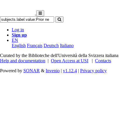
Log in
Sign up
EN
English
Français
Deutsch
Italiano
Curated by the Biblioteche dell'Università della Svizzera italiana
Help and documentation
|
Open Access at USI
|
Contacts
Powered by
SONAR
&
Invenio
|
v1.12.4
|
Privacy policy