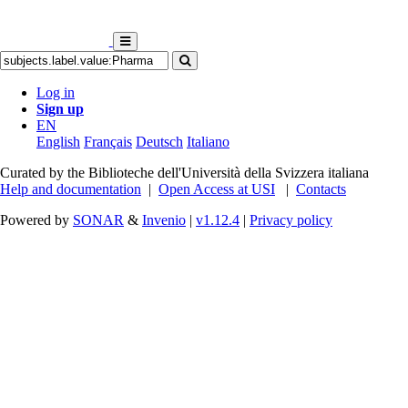
Log in
Sign up
EN
English
Français
Deutsch
Italiano
Curated by the Biblioteche dell'Università della Svizzera italiana
Help and documentation
|
Open Access at USI
|
Contacts
Powered by
SONAR
&
Invenio
|
v1.12.4
|
Privacy policy