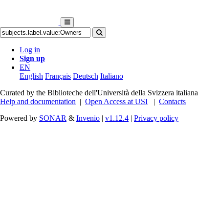
Log in
Sign up
EN
English
Français
Deutsch
Italiano
Curated by the Biblioteche dell'Università della Svizzera italiana
Help and documentation
|
Open Access at USI
|
Contacts
Powered by
SONAR
&
Invenio
|
v1.12.4
|
Privacy policy