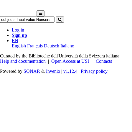
Log in
Sign up
EN
English
Français
Deutsch
Italiano
Curated by the Biblioteche dell'Università della Svizzera italiana
Help and documentation
|
Open Access at USI
|
Contacts
Powered by
SONAR
&
Invenio
|
v1.12.4
|
Privacy policy