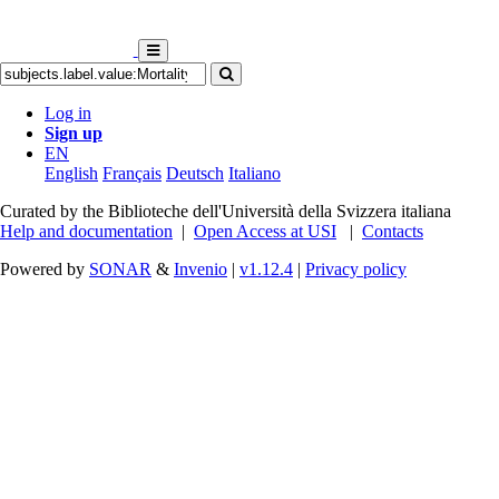
Log in
Sign up
EN
English
Français
Deutsch
Italiano
Curated by the Biblioteche dell'Università della Svizzera italiana
Help and documentation
|
Open Access at USI
|
Contacts
Powered by
SONAR
&
Invenio
|
v1.12.4
|
Privacy policy