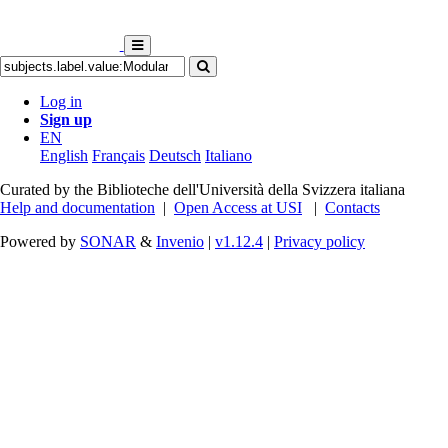
Log in
Sign up
EN
English
Français
Deutsch
Italiano
Curated by the Biblioteche dell'Università della Svizzera italiana
Help and documentation
|
Open Access at USI
|
Contacts
Powered by
SONAR
&
Invenio
|
v1.12.4
|
Privacy policy