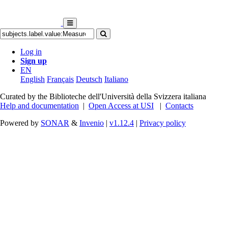
Log in
Sign up
EN
English
Français
Deutsch
Italiano
Curated by the Biblioteche dell'Università della Svizzera italiana
Help and documentation
|
Open Access at USI
|
Contacts
Powered by
SONAR
&
Invenio
|
v1.12.4
|
Privacy policy