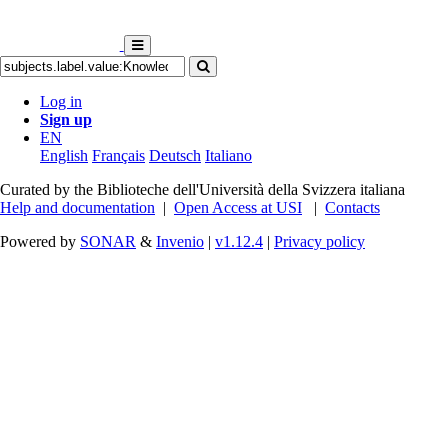
Log in
Sign up
EN
English
Français
Deutsch
Italiano
Curated by the Biblioteche dell'Università della Svizzera italiana
Help and documentation
|
Open Access at USI
|
Contacts
Powered by
SONAR
&
Invenio
|
v1.12.4
|
Privacy policy