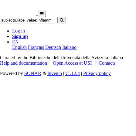
Log in
Sign up
EN
English
Français
Deutsch
Italiano
Curated by the Biblioteche dell'Università della Svizzera italiana
Help and documentation
|
Open Access at USI
|
Contacts
Powered by
SONAR
&
Invenio
|
v1.12.4
|
Privacy policy