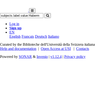
Log in
Sign up
EN
English
Français
Deutsch
Italiano
Curated by the Biblioteche dell'Università della Svizzera italiana
Help and documentation
|
Open Access at USI
|
Contacts
Powered by
SONAR
&
Invenio
|
v1.12.4
|
Privacy policy