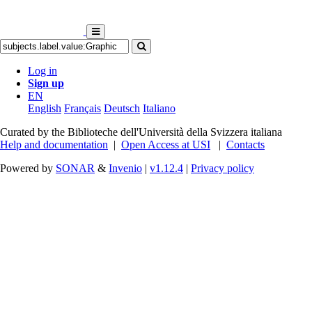
Log in
Sign up
EN
English
Français
Deutsch
Italiano
Curated by the Biblioteche dell'Università della Svizzera italiana
Help and documentation
|
Open Access at USI
|
Contacts
Powered by
SONAR
&
Invenio
|
v1.12.4
|
Privacy policy