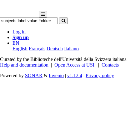
Log in
Sign up
EN
English
Français
Deutsch
Italiano
Curated by the Biblioteche dell'Università della Svizzera italiana
Help and documentation
|
Open Access at USI
|
Contacts
Powered by
SONAR
&
Invenio
|
v1.12.4
|
Privacy policy