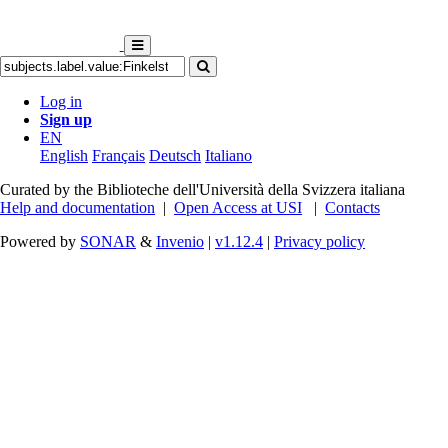
Log in
Sign up
EN
English
Français
Deutsch
Italiano
Curated by the Biblioteche dell'Università della Svizzera italiana
Help and documentation
|
Open Access at USI
|
Contacts
Powered by
SONAR
&
Invenio
|
v1.12.4
|
Privacy policy