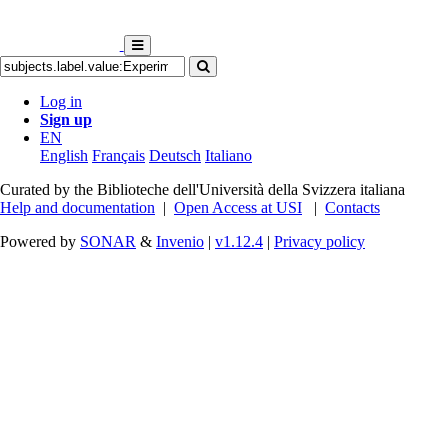
Log in
Sign up
EN
English
Français
Deutsch
Italiano
Curated by the Biblioteche dell'Università della Svizzera italiana
Help and documentation
|
Open Access at USI
|
Contacts
Powered by
SONAR
&
Invenio
|
v1.12.4
|
Privacy policy