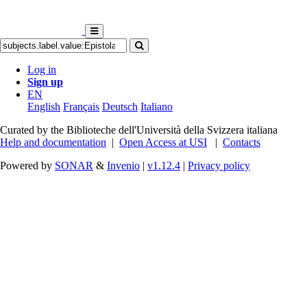
Log in
Sign up
EN
English
Français
Deutsch
Italiano
Curated by the Biblioteche dell'Università della Svizzera italiana
Help and documentation
|
Open Access at USI
|
Contacts
Powered by
SONAR
&
Invenio
|
v1.12.4
|
Privacy policy