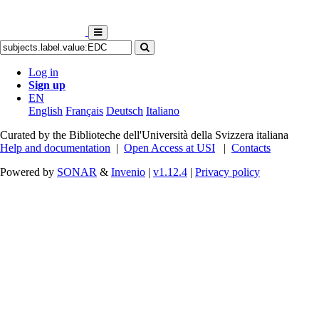
Log in
Sign up
EN
English
Français
Deutsch
Italiano
Curated by the Biblioteche dell'Università della Svizzera italiana
Help and documentation
|
Open Access at USI
|
Contacts
Powered by
SONAR
&
Invenio
|
v1.12.4
|
Privacy policy