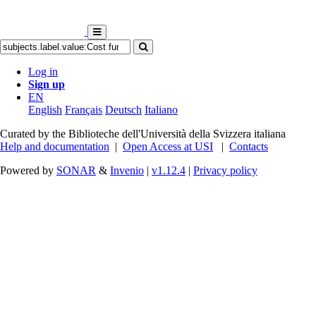
Log in
Sign up
EN
English
Français
Deutsch
Italiano
Curated by the Biblioteche dell'Università della Svizzera italiana
Help and documentation
|
Open Access at USI
|
Contacts
Powered by
SONAR
&
Invenio
|
v1.12.4
|
Privacy policy