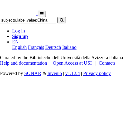
Log in
Sign up
EN
English
Français
Deutsch
Italiano
Curated by the Biblioteche dell'Università della Svizzera italiana
Help and documentation
|
Open Access at USI
|
Contacts
Powered by
SONAR
&
Invenio
|
v1.12.4
|
Privacy policy