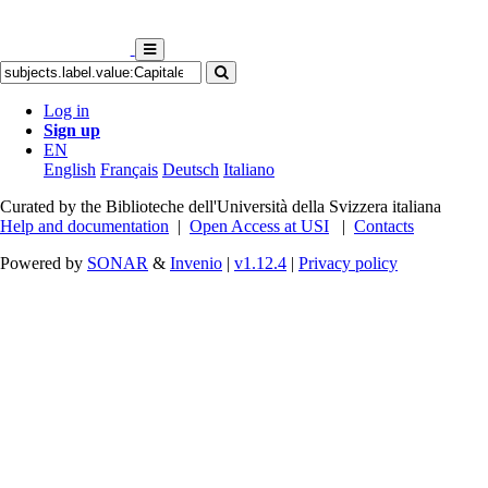
Log in
Sign up
EN
English
Français
Deutsch
Italiano
Curated by the Biblioteche dell'Università della Svizzera italiana
Help and documentation
|
Open Access at USI
|
Contacts
Powered by
SONAR
&
Invenio
|
v1.12.4
|
Privacy policy