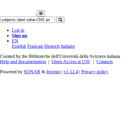
Log in
Sign up
EN
English
Français
Deutsch
Italiano
Curated by the Biblioteche dell'Università della Svizzera italiana
Help and documentation
|
Open Access at USI
|
Contacts
Powered by
SONAR
&
Invenio
|
v1.12.4
|
Privacy policy